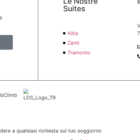
Le Nostre
Suites
e
V
Alba
7
Zenit
Tramonto
ebClimb
ndere a qualsiasi richiesta sul tuo soggiorno