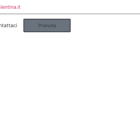
entina.it
tattaci
Prenota