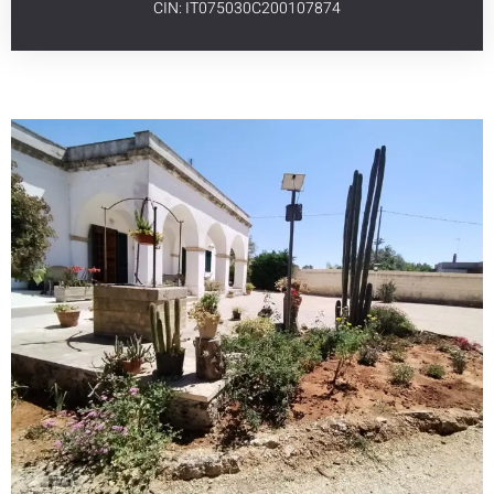
CIN: IT075030C200107874