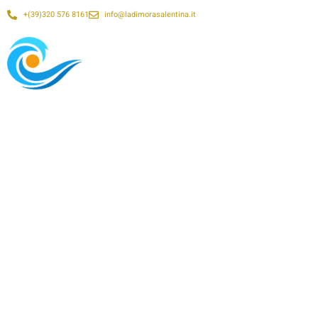
+(39)320 576 8161
info@ladimorasalentina.it
BENVENUTI A
La Dimora Salentina
Casa Vacanza nel cuore del Salento - Galatone (LE)